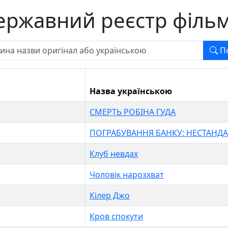
ержавний реєстр фільм
П
Назва українською
СМЕРТЬ РОБІНА ГУДА
ПОГРАБУВАННЯ БАНКУ: НЕСТАНД
Клуб невдах
Чоловік нарозхват
Кілер Джо
Кров спокути