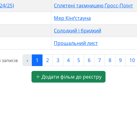
24/25)
Сплетені таємницею Ґросс-Поінт
Мер Кінґстауна
Солодкий і бридкий
Прощальний лист
‹
1
2
3
4
5
6
7
8
9
10
6
записів
Додати фільм до реєстру